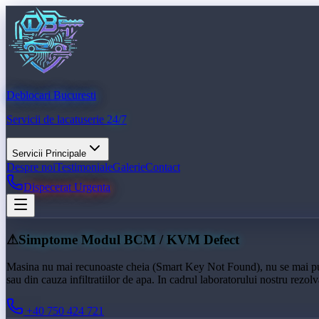
Deblocari Bucuresti
Servicii de lacatuserie
24/7
Servicii Principale
Despre noi
Testimoniale
Galerie
Contact
Dispecerat Urgenta
⚠
Simptome Modul BCM / KVM Defect
Masina nu mai recunoaste cheia (Smart Key Not Found), nu se mai pun
sau din cauza infiltratiilor de apa. In cadrul laboratorului nostru re
+40 750 424 721