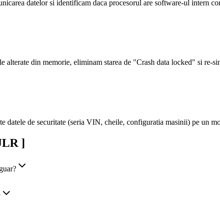
 datelor si identificam daca procesorul are software-ul intern corupt 
 alterate din memorie, eliminam starea de "Crash data locked" si re-si
ate datele de securitate (seria VIN, cheile, configuratia masinii) pe un
LR ]
guar?
?