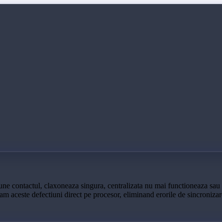
e contactul, claxoneaza singura, centralizata nu mai functioneaza sau 
zolvam aceste defectiuni direct pe procesor, eliminand erorile de sincro