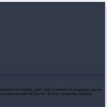
modulul este complet „mort” dupa o tentativa de programare gresita
nizare imobilizator intre BCM si KVM (Key Verification Module).