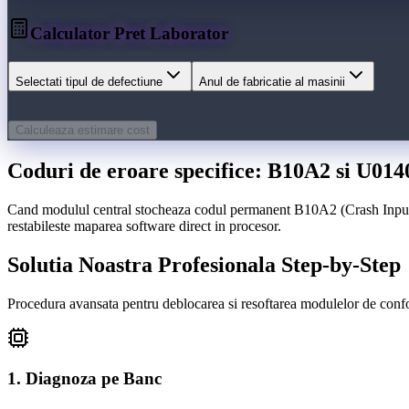
Calculator Pret Laborator
Selectati tipul de defectiune
Anul de fabricatie al masinii
Calculeaza estimare cost
Coduri de eroare specifice: B10A2 si U014
Cand modulul central stocheaza codul permanent B10A2 (Crash Input ac
restabileste maparea software direct in procesor.
Solutia Noastra Profesionala Step-by-Step
Procedura avansata pentru deblocarea si resoftarea modulelor de conf
1. Diagnoza pe Banc