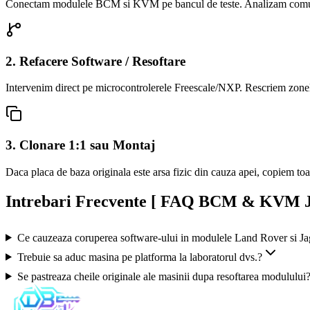
Conectam modulele BCM si KVM pe bancul de teste. Analizam comunicarea
2. Refacere Software / Resoftare
Intervenim direct pe microcontrolerele Freescale/NXP. Rescriem zonele
3. Clonare 1:1 sau Montaj
Daca placa de baza originala este arsa fizic din cauza apei, copiem to
Intrebari Frecvente
[ FAQ BCM & KVM J
Ce cauzeaza coruperea software-ului in modulele Land Rover si Ja
Trebuie sa aduc masina pe platforma la laboratorul dvs.?
Se pastreaza cheile originale ale masinii dupa resoftarea modulului