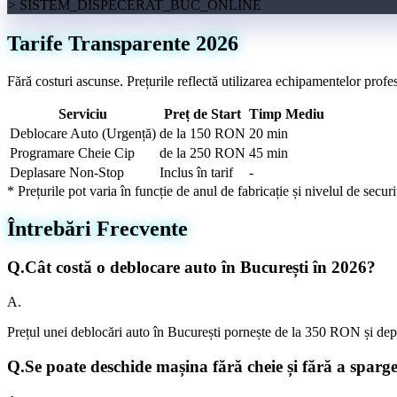
> SISTEM_DISPECERAT_BUC_ONLINE
Tarife Transparente 2026
Fără costuri ascunse. Prețurile reflectă utilizarea echipamentelor prof
Serviciu
Preț de Start
Timp Mediu
Deblocare Auto (Urgență)
de la 150 RON
20 min
Programare Cheie Cip
de la 250 RON
45 min
Deplasare Non-Stop
Inclus în tarif
-
* Prețurile pot varia în funcție de anul de fabricație și nivelul de secur
Întrebări Frecvente
Q.
Cât costă o deblocare auto în București în 2026?
A.
Prețul unei deblocări auto în București pornește de la 350 RON și depin
Q.
Se poate deschide mașina fără cheie și fără a spar