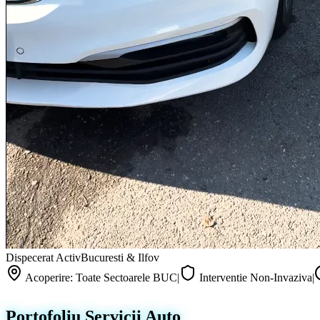
Dispecerat Activ
Bucuresti & Ilfov
Acoperire: Toate Sectoarele BUC
|
Interventie Non-Invaziva
|
Portofoliu Servicii Auto