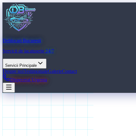
Deblocari Bucuresti
Servicii de lacatuserie
24/7
Servicii Principale
Despre noi
Testimoniale
Galerie
Contact
Dispecerat Urgenta